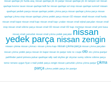
nissan qashqai j11 hurda araç
nissan qashqai j11 ön panjur
nissan qashqai j11 ön tampon set
nissan
nissan
qashqai kesme tavan
nissan qashqai ledli far
nissan qashqai sol stop
nissan qashqai sunroof
qashqai yedek parça
nissan qashqai çıkma parça
nissan qashqai yedek çıkma parça
nissan
nissan xtrail
qashqai çıkma stop
nissan qashqai çıkma yedek parça
nissan t32
nissan xtrail hurda
nissan xtrail kaput
nissan xtrail kapı
nissan xtrail kapı çıtaları
nissan xtrail orjinal parçaları
nissan xtrail
stop
nissan xtrail sökme parça
nissan xtrail t32
nissan xtrail t32 kapı menteşe
nissan xtrail yeni kasa
nissan
nissan xtrail çamurluk
nissan xtrail çıkma yedek parçaları
yedek parça
nissan zengin
nissan çıkma parça
nissan çıkma
nissan çıkma parçaları
nissan çıkmacı
nissan çıkma kapı
oto
nissan çıkma yedek parça
panjur
nissan ön kaput
nissan ön panjur
note
nx coupe
oto çıkma
qashqai
sökme
pathfinder
patrol
primera
pulsar
rally raid
skyline gtr
skystar
sunny
sökme parça
çıkma
x trail
yedek parça
temiz
terrano
uygun fiyat
zengin nissan
çamurluk
çıkma
çıkma panjur
parça
ön panjur
çıkma yedek parça