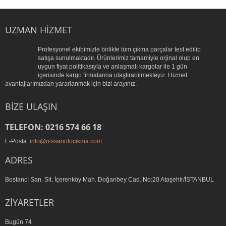
UZMAN HIZMET
Profesyonel ekibimizle birlikte tüm çıkma parçalar test edilip
satışa sunulmaktadır. Ürünlerimiz tamamiyle orjinal olup en
uygun fiyat politikasıyla ve anlaşmalı kargolar ile 1 gün
içerisinde kargo firmalarına ulaştırabilmekteyiz. Hizmet
avantajlarımızdan yararlanmak için bizi arayınız.
BIZE ULAŞIN
TELEFON: 0216 574 66 18
E-Posta:
info@nissanotocikma.com
ADRES
Bostancı San. Sit. İçerenköy Mah. Doğanbey Cad. No:20 Ataşehir/İSTANBUL
ZIYARETLER
Bugün
74