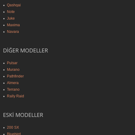
Qashqai
Note
Juke
Maxima
Navara
DIĞER MODELLER
Pulsar
Murano
Pathfinder
Almera
Terrano
Rally Raid
ESKI MODELLER
200 SX
Bluebird