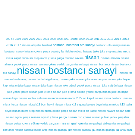
ÇIKMA PARÇA ARA
2008
2009
2010
2011
2012
2013
2014
2015
200 sx
1998
1999
2000
2001
2004
2005
2006
2007
bostancı
bostancı oto sanayi
2016
2017
ataşehir
almera
bluebird
bostancı oto sanayi nissan
hatasız
juke
micra
bostancı sanayi nissan çıkma parça
country
far fiskiye robotu
juke stop
maxima
nissan
navara
nissan almera
micra kaput
micra sol stop
micra çıkma parça
murano
nissan
almera yedek parça
nissan almera çıkma yedek parça
nissan bagaj
nissan bostancı
nissan bostancı
nissan bostancı sanayi
oto sanayi
nissan far
nissan juke
nissan hurda araç
nissan hurda belgeli araç
nissan juke arka tampon
nissan juke beyaz
kapı
nissan juke kaput
nissan juke kapı
nissan juke orjinal yedek parça
nissan juke sağ ön kapı
nissan
juke yedek parça
nissan juke çıkma
nissan juke çıkma sökme yedek parça
nissan juke ön kaput
nissan kapı
nissan kontak seti
nissan micra
nissan micra 2022 ön kaput
nissan micra bostancı
nissan
micra hurda
nissan micra k13 bcm beyni
nissan micra k13 sigorta kutusu beyni
nissan micra k13 ıpdm
beyni
nissan micra stop
nissan micra çıkma parça
nissan micra ön kaput
nissan navara
nissan note
nissan orjinal çıkma parça
nissan oto çıkma
nissan pulsar yedek parçaları
nissan orjinal parça
nissan qashqai
nissan pulsar çıkma sökme yedek parçaları
nissan qashqai airbag
nissan qashqai
nissan qashqai hurda araç
nissan qashqai j10
nissan qashqai j11
bostancı
nissan qashqai j11 arka cam